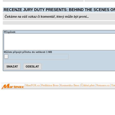
RECENZE JURY DUTY PRESENTS: BEHIND THE SCENES O
Čekáme na váš vzkaz či komentář, který může být první...
Příspěvek:
Můžete připojit přílohu do velikosti 1 MB
SlimFOX.cz
Pedikúra Brno
Kosmetika Brno
Čištění pleti
Netusers.cz
Ti