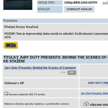
VERZE PRO
1080p.WEB.h264-EDITH
DAL
NÁHLED
ZOBRAZIT NÁHLED
Poznámka
Překlad Tereza Tesařová
POZOR! Toto je doprovodný doku-seriál ze zákulisí. Kvůli absenci samostatn
sérii.
TITULKY JURY DUTY PRESENTS: BEHIND THE SCENES OF
KE STAŽENÍ
Jury Duty Presents: Behind the Scenes of Company
Retreat S01E04
Stáhnout v ZIP
JURY DUTY PR
COM
Jury Duty Presents: Beh
Seznam ostatních dílů TV seriálu
Stáhnout všechny epizody najednou z prémiového serveru
VŠECHNY EPI