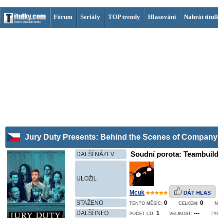
Fórum
Seriály
TOP trendy
Hlasování
Nahrát titul
Jury Duty Presents: Behind the Scenes of Company 
Soudní porota: Teambuildin
DALŠÍ NÁZEV
ULOŽIL
Mcuk
DÁT HLAS
STAŽENO
0
0
TENTO MĚSÍC:
CELKEM:
N
DALŠÍ INFO
1
---
POČET CD:
VELIKOST:
TY