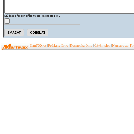
Můžete připojit přílohu do velikosti 1 MB
SlimFOX.cz
Pedikúra Brno
Kosmetika Brno
Čištění pleti
Netusers.cz
Ti