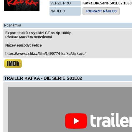
VERZE PRO
Kafka.Die.Serie.S01E02.108
NÁHLED
ZOBRAZIT NÁHLED
Poznámka
Export titulků z vysílání ČT na rip 1080p.
Překlad Markéta Venclíková
Název epizody: Felice
https://www.csfd.cz/film/1490774-kafka/diskuze/
TRAILER KAFKA - DIE SERIE S01E02