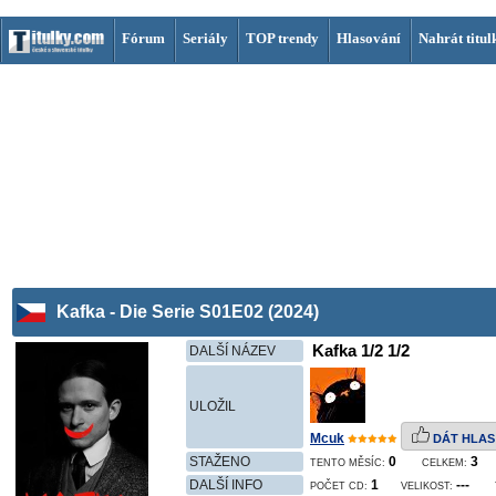
Fórum
Seriály
TOP trendy
Hlasování
Nahrát titul
Kafka - Die Serie S01E02 (2024)
Kafka 1/2 1/2
DALŠÍ NÁZEV
ULOŽIL
Mcuk
DÁT HLAS
STAŽENO
0
3
TENTO MĚSÍC:
CELKEM:
DALŠÍ INFO
1
---
POČET CD:
VELIKOST: