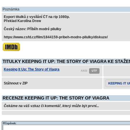
Poznámka
Export titulků z vysílání ČT na rip 1080p.
Překlad Karolína Drew
Český název: Příběh modré pilulky
https://www.csfd.cz/film/1844159-pribeh-modre-pilulky/diskuze/
TITULKY KEEPING IT UP: THE STORY OF VIAGRA KE STAŽE
Keeping It Up: The Story of Viagra
Stáhnout v ZIP
KEEPING IT 
RECENZE KEEPING IT UP: THE STORY OF VIAGRA
Čekáme na váš vzkaz či komentář, který může být první...
Příspěvek: