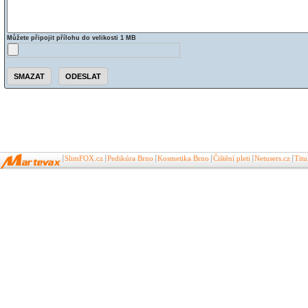
Můžete připojit přílohu do velikosti 1 MB
SlimFOX.cz
Pedikúra Brno
Kosmetika Brno
Čištění pleti
Netusers.cz
Tit