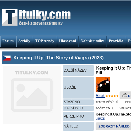
Fórum
Seriály
TOP trendy
Hlasování
Nahrát titulky
Pravidla
P
Keeping It Up: The Story of Viagra (2023)
Keeping It Up: Th
DALŠÍ NÁZEV
Pill
ULOŽIL
Mcuk
D
STAŽENO
0
TENTO MĚSÍC:
CEL
DALŠÍ INFO
1
POČET CD:
VELIKOS
Keeping.It.Up.The.St
VERZE PRO
VERZE
NÁHLED
ZOBRAZIT NÁHLED