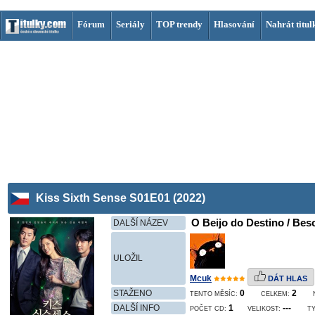
Fórum
Seriály
TOP trendy
Hlasování
Nahrát titul
Kiss Sixth Sense S01E01 (2022)
O Beijo do Destino / Beso
DALŠÍ NÁZEV
ULOŽIL
Mcuk
DÁT HLAS
STAŽENO
0
2
TENTO MĚSÍC:
CELKEM:
DALŠÍ INFO
1
---
POČET CD:
VELIKOST:
TY