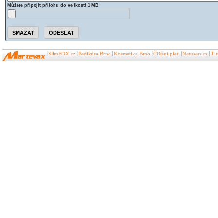
Můžete připojit přílohu do velikosti 1 MB
SlimFOX.cz
Pedikúra Brno
Kosmetika Brno
Čištění pleti
Netusers.cz
Ti