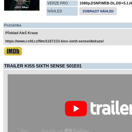
VERZE PRO
1080p.DSNP.WEB-DL.DD+5.1.H
NÁHLED
ZOBRAZIT NÁHLED
Poznámka
Překlad Aleš Kraus
https://www.csfd.cz/film/1187233-kiss-sixth-sense/diskuze/
TRAILER KISS SIXTH SENSE S01E01