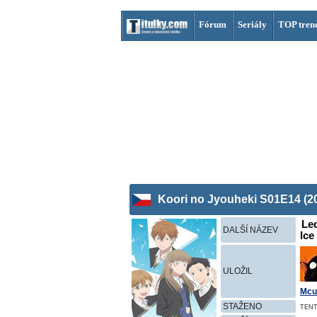
Fórum
Seriály
TOP tren
Koori no Jyouheki S01E14 (2
Led
DALŠÍ NÁZEV
Ice
ULOŽIL
Mcu
STAŽENO
TENT