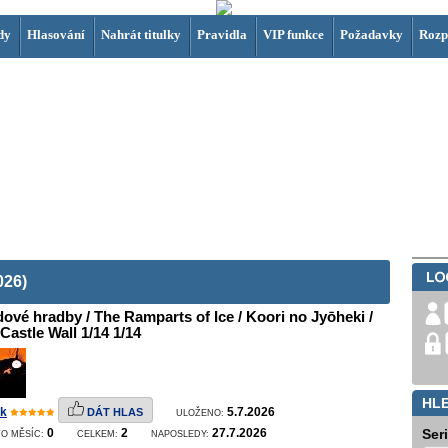
dy
Hlasování
Nahrát titulky
Pravidla
VIP funkce
Požadavky
Rozp
026)
ové hradby / The Ramparts of Ice / Koori no Jyōheki /
 Castle Wall 1/14 1/14
HL
k
5.7.2026
DÁT HLAS
ULOŽENO:
0
2
27.7.2026
Ser
O MĚSÍC:
CELKEM:
NAPOSLEDY: