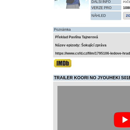
DALŠÍ INFO
POČ
VERZE PRO
108
NÁHLED
Z
Poznámka
Překlad Pavlína Tajnerová
Název epizody: Šokující zpráva
https://www.csfd.cz/film/1795106-ledove-hrad
TRAILER KOORI NO JYOUHEKI S01