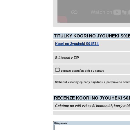
TITULKY KOORI NO JYOUHEKI S01E
Koori no Jyouheki S01E14
Stáhnout v ZIP
Seznam ostatních dílů TV seriálu
Stáhnout všechny epizody najednou z prémiového serv
RECENZE KOORI NO JYOUHEKI S0
Čekáme na váš vzkaz či komentář, který může 
Příspěvek: