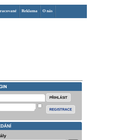
racované
Reklama
O nás
REGISTRACE
EDÁNÍ
iály