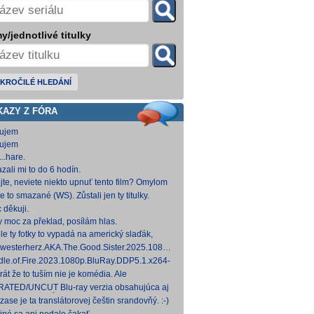
y/jednotlivé titulky
KROČILÉ HLEDÁNÍ
KAZY Z FÓRA
ujem
ujem
..hare.
zali mi to do 6 hodín.
jte, neviete niekto upnuť tento film? Omylom
 ho vymazal a neviem ho nikde nájsť. Robil
e to smazané (WS). Zůstali jen ty titulky.
 na
 děkuji.
y moc za překlad, posílám hlas.
le ty fotky to vypadá na americký slaďák,
em opak je pravdou..... Kdysi jsem četl i
westerherz.AKA.The.Good.Sister.2025.1080p.AMZN.WEB-
žku, da
DDP5.1.H.264-cinepth [5,88 GB] Nemecké
dle.of.Fire.2023.1080p.BluRay.DDP5.1.x264-
d
 [18,74 GB]
rát že to tuším nie je komédia. Ale
mietačka sa môže konať. Možno príde aj
ATED/UNCUT Blu-ray verzia obsahujúca aj
edov pes a tomu
 frontal Skarsgårda, explicitnejšie zábery sexu
zase je ta translátorovej češtin srandovňý. :-)
od