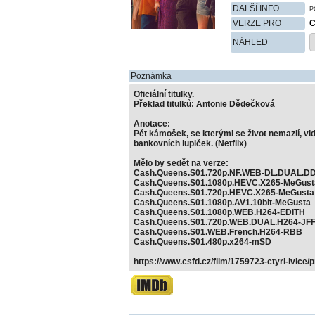
DALŠÍ INFO
P
VERZE PRO
C
NÁHLED
Poznámka
Oficiální titulky.
Překlad titulků: Antonie Dědečková
Anotace:
Pět kámošek, se kterými se život nemazlí, vidí
bankovních lupiček. (Netflix)
Mělo by sedět na verze:
Cash.Queens.S01.720p.NF.WEB-DL.DUAL.DD
Cash.Queens.S01.1080p.HEVC.X265-MeGust
Cash.Queens.S01.720p.HEVC.X265-MeGusta
Cash.Queens.S01.1080p.AV1.10bit-MeGusta
Cash.Queens.S01.1080p.WEB.H264-EDITH
Cash.Queens.S01.720p.WEB.DUAL.H264-JF
Cash.Queens.S01.WEB.French.H264-RBB
Cash.Queens.S01.480p.x264-mSD
https://www.csfd.cz/film/1759723-ctyri-lvice/p