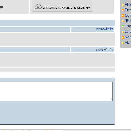
pre
Aha
eru
VŠECHNY EPIZODY 1. SEZÓNY
Poz
ma 
Gott
"Bo
The
ODPOVĚDĚT
Fra
že b
ital
Na 
naz
Ak 
veľ
ODPOVĚDĚT
veľ