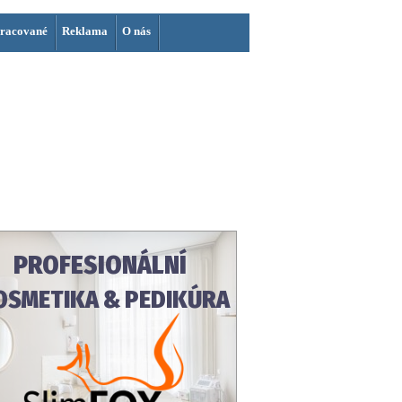
racované
Reklama
O nás