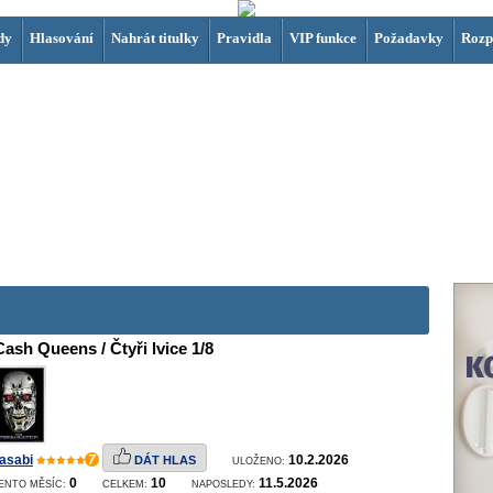
dy
Hlasování
Nahrát titulky
Pravidla
VIP funkce
Požadavky
Rozp
Cash Queens / Čtyři lvice 1/8
asabi
7
10.2.2026
DÁT HLAS
ULOŽENO:
0
10
11.5.2026
ENTO MĚSÍC:
CELKEM:
NAPOSLEDY: