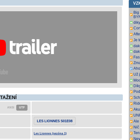
VZ
Big
BY
dik
Con
SbR
Aft
SbR
Je 
dak
dak
Fas.
Zma
Aho
som
Už j
som
Moc
Dík
Pod
ovš
STAŽENÍ
Sch
kní
DL.
Rid
har
SbR
Aku
pre
UNR
sus
full
LES LIONNES S01E08
Ale 
a p
Nič
Ten 
Les Lionnes (sezóna 1)
Nev