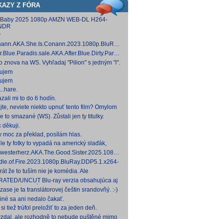
KAZY Z FÓRA
 Baby 2025 1080p AMZN WEB-DL H264-
NDR
y
ann.AKA.She.Is.Conann.2023.1080p.BluRay.DDP5.1.x264-
 [14,53 GB]
er.Blue.Paradis.sale.AKA.After.Blue.Dirty.Paradise.2021.1080p.BluRay.DDP5.1.x26
 [15,19 GB]
to znova na WS. Vyhľadaj "Pilion" s jedným "l".
ujem
ujem
..hare.
zali mi to do 6 hodín.
jte, neviete niekto upnuť tento film? Omylom
 ho vymazal a neviem ho nikde nájsť. Robil
e to smazané (WS). Zůstali jen ty titulky.
 na
 děkuji.
y moc za překlad, posílám hlas.
le ty fotky to vypadá na americký slaďák,
em opak je pravdou..... Kdysi jsem četl i
westerherz.AKA.The.Good.Sister.2025.1080p.AMZN.WEB-
žku, da
DDP5.1.H.264-cinepth [5,88 GB] Nemecké
dle.of.Fire.2023.1080p.BluRay.DDP5.1.x264-
d
 [18,74 GB]
rát že to tuším nie je komédia. Ale
mietačka sa môže konať. Možno príde aj
ATED/UNCUT Blu-ray verzia obsahujúca aj
edov pes a tomu
 frontal Skarsgårda, explicitnejšie zábery sexu
zase je ta translátorovej češtin srandovňý. :-)
od
 iné sa ani nedalo čakať.
si tiež trúfol preložiť to za jeden deň.
zdal, ale rozhodně to nebude puštěné mimo