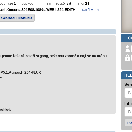
1
---
srt
24
OČET CD:
VELIKOST:
TYP TITULKŮ:
FPS:
ash.Queens.S01E08.1080p.WEB.h264-EDITH
DALŠÍ VERZE
ZOBRAZIT NÁHLED
 jediné řešení. Založí si gang, seženou zbraně a dají se na dráhu
P5.1.Atmos.H.264-FLUX
HL
a
Ser
F
Film
rehled/
PO