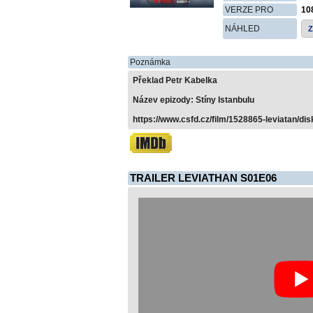
VERZE PRO
10
NÁHLED
Poznámka
Překlad Petr Kabelka
Název epizody: Stíny Istanbulu
https://www.csfd.cz/film/1528865-leviatan/dis
TRAILER LEVIATHAN S01E06