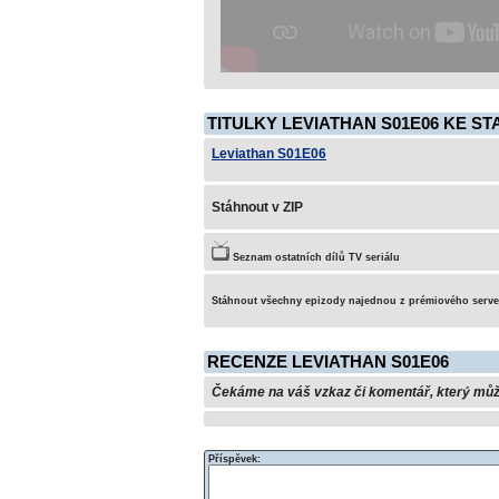
TITULKY LEVIATHAN S01E06 KE ST
Leviathan S01E06
Stáhnout v ZIP
Seznam ostatních dílů TV seriálu
Stáhnout všechny epizody najednou z prémiového serv
RECENZE LEVIATHAN S01E06
Čekáme na váš vzkaz či komentář, který může 
Příspěvek: