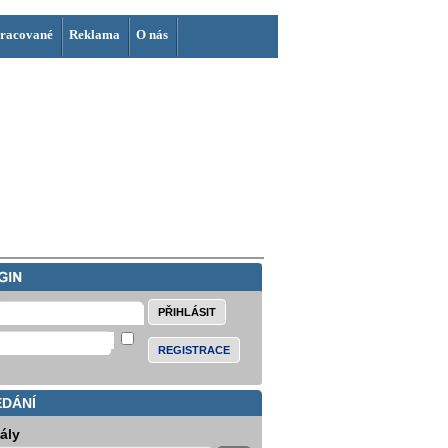
racované
Reklama
O nás
REGISTRACE
EDÁNÍ
iály