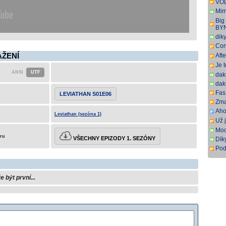
VOD
titu
Mim
r. 2
Big
pře
BY
dik
Con
SbR
AŽENÍ
Aft
SbR
Je 
dak
dak
Fas.
LEVIATHAN S01E06
Zma
Aho
Leviathan (sezóna 1)
som
Už j
som
Moc
eru
VŠECHNY EPIZODY 1. SEZÓNY
Dík
Pod
ovš
kní
být první...