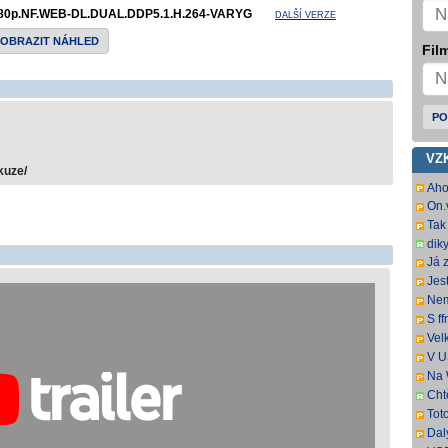
80p.NF.WEB-DL.DUAL.DDP5.1.H.264-VARYG
DALŠÍ VERZE
ZOBRAZIT NÁHLED
Film
PO
VZ
kuze/
Aho
On.
DL.
Tak
usc
dik
Já 
:-)
Jest
sto
sa 
Nem
Wel
Wel
S f
TSC
na 
Vel
chc
nam
V U
pře
dát
Na 
Uvi
tit.
Cht
zaj
Tot
mrzí
dat
Dal
oce