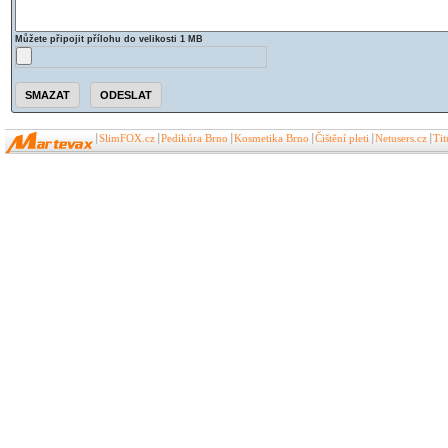
Můžete připojit přílohu do velikosti 1 MB
SlimFOX.cz
Pedikúra Brno
Kosmetika Brno
Čištění pleti
Netusers.cz
Ti