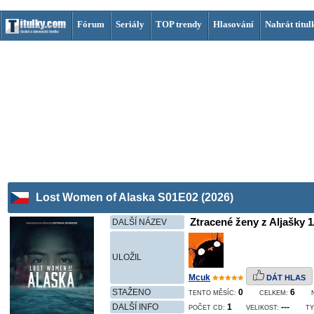
Fórum
Seriály
TOP trendy
Hlasování
Nahrát titul
Lost Women of Alaska S01E02 (2026)
Ztracené ženy z Aljašky 1
DALŠÍ NÁZEV
ULOŽIL
Mcuk
DÁT HLAS
STAŽENO
0
6
TENTO MĚSÍC:
CELKEM:
DALŠÍ INFO
1
---
POČET CD:
VELIKOST:
TY