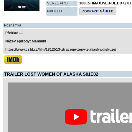
VERZE PRO
1080p.HMAX.WEB-DL.DD+2.0.
NÁHLED
ZOBRAZIT NÁHLED
Poznámka
Překlad ---
Název epizody: Manhunt
https://www.csfd.cz/film/1812513-ztracene-zeny-z-aljasky/diskuze/
TRAILER LOST WOMEN OF ALASKA S01E02