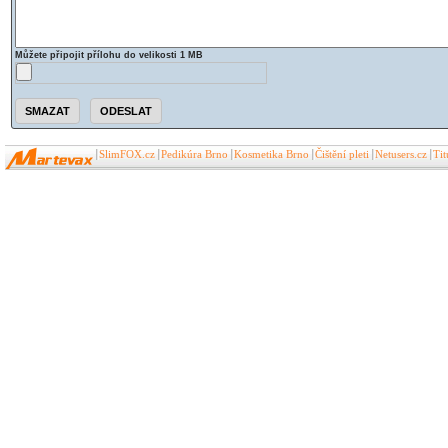
Můžete připojit přílohu do velikosti 1 MB
SlimFOX.cz
Pedikúra Brno
Kosmetika Brno
Čištění pleti
Netusers.cz
Ti