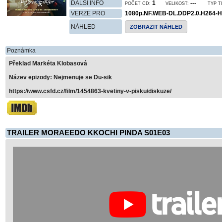
DALŠÍ INFO
1
---
POČET CD:
VELIKOST:
TYP T
VERZE PRO
1080p.NF.WEB-DL.DDP2.0.H264
NÁHLED
ZOBRAZIT NÁHLED
Poznámka
Překlad Markéta Klobasová
Název epizody: Nejmenuje se Du-sik
https://www.csfd.cz/film/1454863-kvetiny-v-pisku/diskuze/
TRAILER MORAEEDO KKOCHI PINDA S01E03