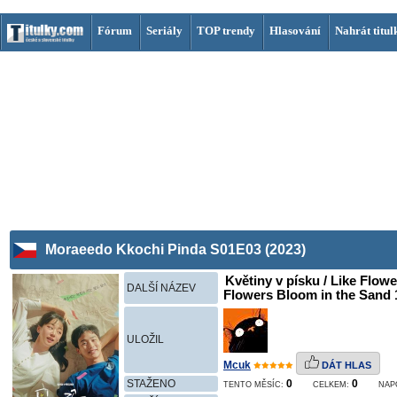
Fórum
Seriály
TOP trendy
Hlasování
Nahrát titul
Moraeedo Kkochi Pinda S01E03 (2023)
Květiny v písku / Like Flow
DALŠÍ NÁZEV
Flowers Bloom in the Sand 1
ULOŽIL
Mcuk
DÁT HLAS
STAŽENO
0
0
TENTO MĚSÍC:
CELKEM:
NAP