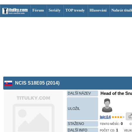
Fórum
Seriály
TOP trendy
Hlasování
Nahrát titul
NCIS S18E05 (2014)
Head of the Sn
DALŠÍ NÁZEV
ULOŽIL
lajci14
STAŽENO
0
TENTO MĚSÍC:
C
DALŠÍ INFO
1
POČET CD:
VELI