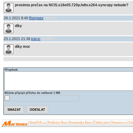
prosimta prečas na NCIS.s18e05.720p.hdtv.x264-syncopy nebude?
26.1.2021 8:40
Ronysex
díky
25.1.2021 21:38
jcip.jc
díky moc
Příspěvek:
Můžete připojit přílohu do velikosti 1 MB
SlimFOX.cz
Pedikúra Brno
Kosmetika Brno
Čištění pleti
Netusers.cz
Ti