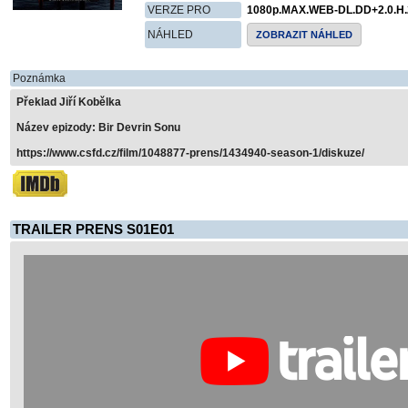
VERZE PRO
1080p.MAX.WEB-DL.DD+2.0.H
NÁHLED
ZOBRAZIT NÁHLED
Poznámka
Překlad Jiří Kobělka
Název epizody: Bir Devrin Sonu
https://www.csfd.cz/film/1048877-prens/1434940-season-1/diskuze/
TRAILER PRENS S01E01