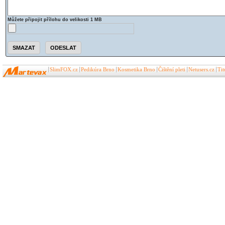
Můžete připojit přílohu do velikosti 1 MB
SlimFOX.cz
Pedikúra Brno
Kosmetika Brno
Čištění pleti
Netusers.cz
Ti