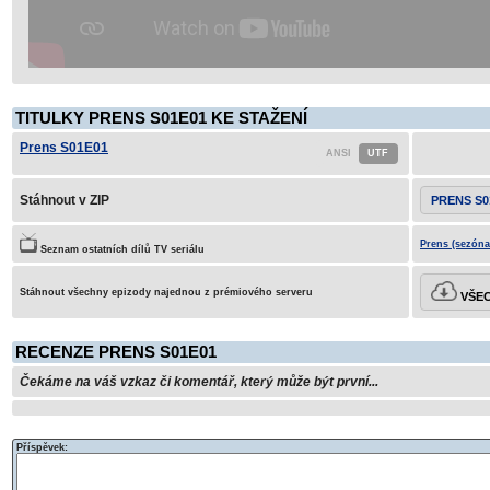
TITULKY PRENS S01E01 KE STAŽENÍ
Prens S01E01
Stáhnout v ZIP
PRENS S0
Prens (sezóna
Seznam ostatních dílů TV seriálu
Stáhnout všechny epizody najednou z prémiového serveru
VŠEC
RECENZE PRENS S01E01
Čekáme na váš vzkaz či komentář, který může být první...
Příspěvek: