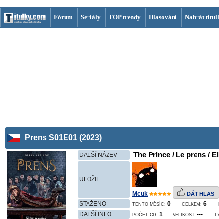
Fórum
Seriály
TOP trendy
Hlasování
Nahrát titul
Prens S01E01 (2023)
The Prince / Le prens / El
DALŠÍ NÁZEV
ULOŽIL
Mcuk
DÁT HLAS
STAŽENO
0
6
TENTO MĚSÍC:
CELKEM:
DALŠÍ INFO
1
---
POČET CD:
VELIKOST:
T