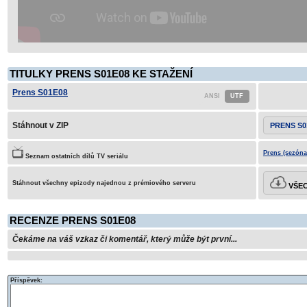
TITULKY PRENS S01E08 KE STAŽENÍ
Prens S01E08
Stáhnout v ZIP
PRENS S0
Prens (sezóna
Seznam ostatních dílů TV seriálu
Stáhnout všechny epizody najednou z prémiového serveru
VŠEC
RECENZE PRENS S01E08
Čekáme na váš vzkaz či komentář, který může být první...
Příspěvek: