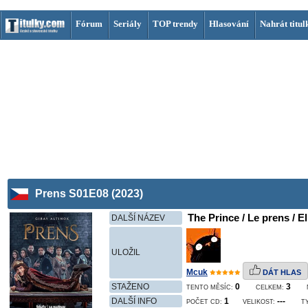
Fórum
Seriály
TOP trendy
Hlasování
Nahrát titul
Prens S01E08 (2023)
The Prince / Le prens / El
DALŠÍ NÁZEV
ULOŽIL
Mcuk
DÁT HLAS
STAŽENO
0
3
TENTO MĚSÍC:
CELKEM:
DALŠÍ INFO
1
---
POČET CD:
VELIKOST:
T