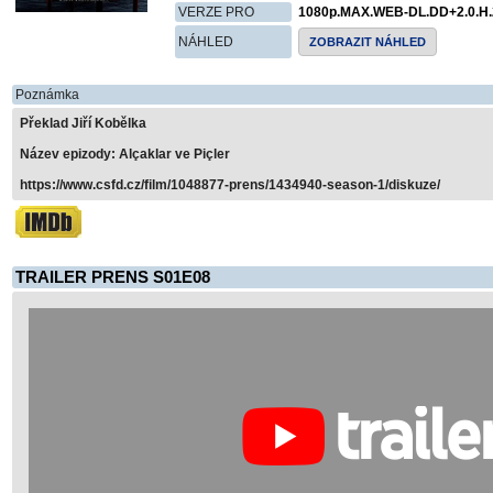
VERZE PRO
1080p.MAX.WEB-DL.DD+2.0.H
NÁHLED
ZOBRAZIT NÁHLED
Poznámka
Překlad Jiří Kobělka
Název epizody: Alçaklar ve Piçler
https://www.csfd.cz/film/1048877-prens/1434940-season-1/diskuze/
TRAILER PRENS S01E08