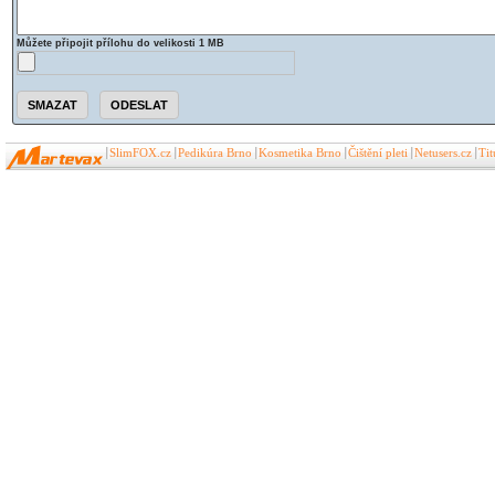
Můžete připojit přílohu do velikosti 1 MB
SlimFOX.cz
Pedikúra Brno
Kosmetika Brno
Čištění pleti
Netusers.cz
Ti