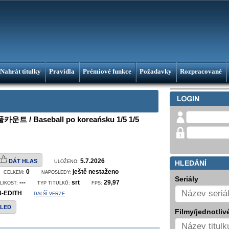
Nahrát titulky
Pravidla
Prémiové funkce
Požadavky
Rozpracované
 풀카운트 / Baseball po koreańsku 1/5 1/5
5.7.2026
DÁT HLAS
ULOŽENO:
HLEDÁNÍ
0
ještě nestaženo
CELKEM:
NAPOSLEDY:
Seriály
---
srt
29,97
LIKOST:
TYP TITULKŮ:
FPS:
4-EDITH
DALŠÍ VERZE
HLED
Filmy/jednotlivé