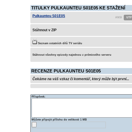
TITULKY PULKAUNTEU S01E05 KE STAŽENÍ
Pulkaunteu S01E05
Stáhnout v ZIP
Seznam ostatních dílů TV seriálu
Stáhnout všechny epizody najednou z prémiového serveru
RECENZE PULKAUNTEU S01E05
Čekáme na váš vzkaz či komentář, který může být první...
Příspěvek:
Můžete připojit přílohu do velikosti 1 MB