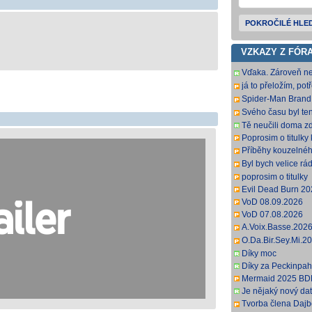
POKROČILÉ HLE
VZKAZY Z FÓR
Vďaka. Zároveň ne
dostanem(e), keďže
já to přeložím, potř
tomto web
sem rovnou hodim
Spider-Man Bran
DD2 0 H 264-LM
Svého času byl ten
populární, no je 
Tě neučili doma zd
titulky, s
Poprosim o titulky 
Příběhy kouzelnéh
Movies) jen dabing
Byl bych velice rád
Děkuji předem
poprosim o titulky
Evil Dead Burn 
VoD 08.09.2026
VoD 07.08.2026
A.Voix.Basse.20
DL.DDP5.1.H.264
O.Da.Bir.Sey.Mi.
anglickej podpory;
DL.DDP2.0.H.264-
Díky moc
anglických titulkov.
Díky za Peckinpah
Mermaid 2025 BD
Je nějaký nový da
Tvorba člena Dajbog