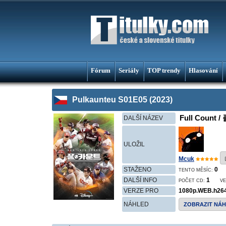
Fórum
Seriály
TOP trendy
Hlasování
Pulkaunteu S01E05 (2023)
Full Count /
DALŠÍ NÁZEV
ULOŽIL
Mcuk
STAŽENO
0
TENTO MĚSÍC:
DALŠÍ INFO
1
POČET CD:
VE
VERZE PRO
1080p.WEB.h26
NÁHLED
ZOBRAZIT NÁ