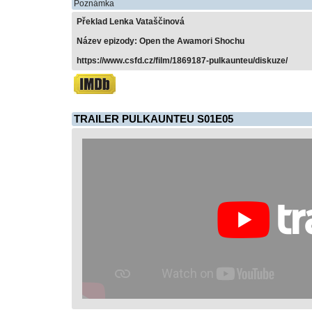
Poznámka
Překlad Lenka Vataščinová
Název epizody: Open the Awamori Shochu
https://www.csfd.cz/film/1869187-pulkaunteu/diskuze/
TRAILER PULKAUNTEU S01E05