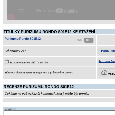
TITULKY PURIZUMU RONDO S01E12 KE STAŽENÍ
Purizumu Rondo S01E12
Stáhnout v ZIP
PURIZUM
Purizumu Ron
Seznam ostatních dílů TV seriálu
Stáhnout všechny epizody najednou z prémiového serveru
VŠEC
RECENZE PURIZUMU RONDO S01E12
Čekáme na váš vzkaz či komentář, který může být první...
Příspěvek: