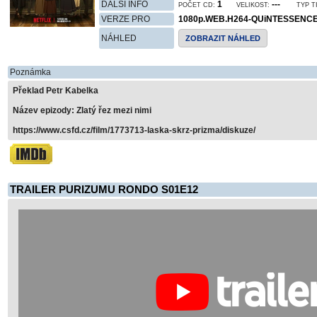
DALŠÍ INFO
1
---
POČET CD:
VELIKOST:
TYP T
VERZE PRO
1080p.WEB.H264-QUiNTESSENC
NÁHLED
ZOBRAZIT NÁHLED
Poznámka
Překlad Petr Kabelka
Název epizody: Zlatý řez mezi nimi
https://www.csfd.cz/film/1773713-laska-skrz-prizma/diskuze/
TRAILER PURIZUMU RONDO S01E12