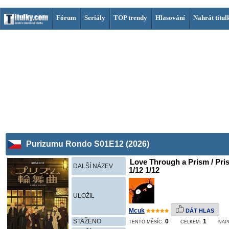
Fórum
Seriály
TOP trendy
Hlasování
Nahrát titul
Purizumu Rondo S01E12 (2026)
Love Through a Prism / Pri
DALŠÍ NÁZEV
1/12 1/12
ULOŽIL
Mcuk
DÁT HLAS
STAŽENO
0
1
TENTO MĚSÍC:
CELKEM:
NAP