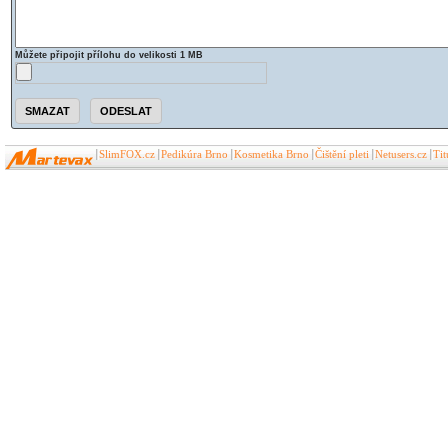
Můžete připojit přílohu do velikosti 1 MB
SlimFOX.cz
Pedikúra Brno
Kosmetika Brno
Čištění pleti
Netusers.cz
Ti