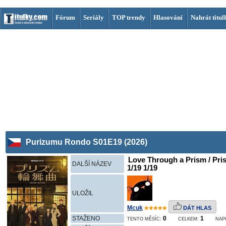
Fórum
Seriály
TOP trendy
Hlasování
Nahrát titul
Purizumu Rondo S01E19 (2026)
Love Through a Prism / Pri
DALŠÍ NÁZEV
1/19 1/19
ULOŽIL
Mcuk
DÁT HLAS
STAŽENO
0
1
TENTO MĚSÍC:
CELKEM:
NAP