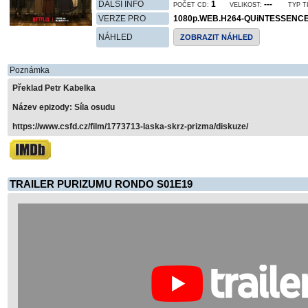
DALŠÍ INFO
1
---
POČET CD:
VELIKOST:
TYP T
VERZE PRO
1080p.WEB.H264-QUiNTESSENC
NÁHLED
ZOBRAZIT NÁHLED
Poznámka
Překlad Petr Kabelka
Název epizody: Síla osudu
https://www.csfd.cz/film/1773713-laska-skrz-prizma/diskuze/
TRAILER PURIZUMU RONDO S01E19