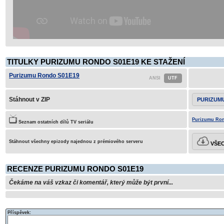
TITULKY PURIZUMU RONDO S01E19 KE STAŽENÍ
Purizumu Rondo S01E19
Stáhnout v ZIP
PURIZUM
Purizumu Ron
Seznam ostatních dílů TV seriálu
Stáhnout všechny epizody najednou z prémiového serveru
VŠEC
RECENZE PURIZUMU RONDO S01E19
Čekáme na váš vzkaz či komentář, který může být první...
Příspěvek: