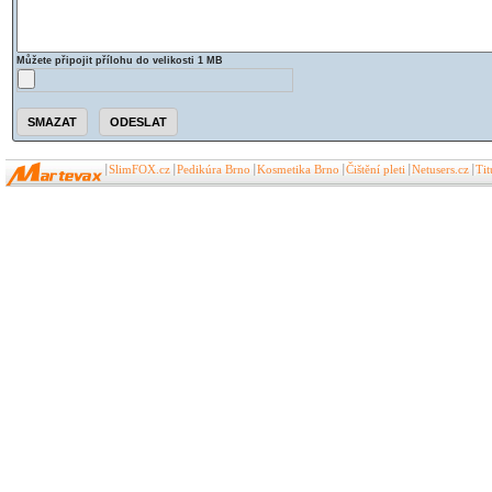
Můžete připojit přílohu do velikosti 1 MB
SlimFOX.cz
Pedikúra Brno
Kosmetika Brno
Čištění pleti
Netusers.cz
Ti