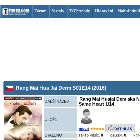
Fórum
Seriály
TOP trendy
Hlasování
Nahrát titul
Rang Mai Hua Jai Derm S01E14 (2016)
Rang Mai Huajai Dem aka N
DALŠÍ NÁZEV
Same Heart 1/14
ULOŽIL
mevrt
DÁT HLAS
STAŽENO
0
0
TENTO MĚSÍC:
CELKEM:
NAP