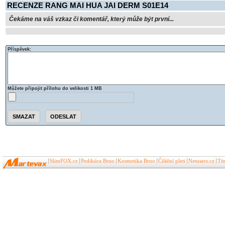
RECENZE RANG MAI HUA JAI DERM S01E14
Čekáme na váš vzkaz či komentář, který může být první...
Příspěvek:
Můžete připojit přílohu do velikosti 1 MB
SlimFOX.cz
Pedikúra Brno
Kosmetika Brno
Čištění pleti
Netusers.cz
Ti