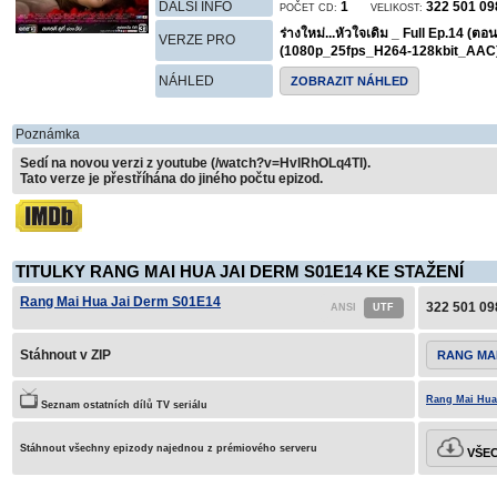
DALŠÍ INFO
1
322 501 0
POČET CD:
VELIKOST:
ร่างใหม่...หัวใจเดิม _ Full Ep.14 (ต
VERZE PRO
(1080p_25fps_H264-128kbit_AAC
NÁHLED
ZOBRAZIT NÁHLED
Poznámka
Sedí na novou verzi z youtube (/watch?v=HvlRhOLq4TI).
Tato verze je přestříhána do jiného počtu epizod.
TITULKY RANG MAI HUA JAI DERM S01E14 KE STAŽENÍ
Rang Mai Hua Jai Derm S01E14
322 501 09
Stáhnout v ZIP
RANG MAI
Rang Mai Hua 
Seznam ostatních dílů TV seriálu
Stáhnout všechny epizody najednou z prémiového serveru
VŠEC