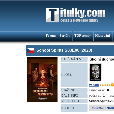
Fórum
Seriály
TOP trendy
Hlasování
School Spirits S03E06 (2023)
Školní duchov
DALŠÍ NÁZEV
ULOŽIL
vasabi
7
STAŽENO
0
TENTO MĚSÍC:
DALŠÍ INFO
1
POČET CD:
VE
VERZE PRO
School.Spirits.
NÁHLED
ZOBRAZIT NÁH