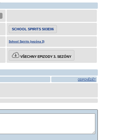
SCHOOL SPIRITS S03E06
School Spirits (sezóna 3)
VŠECHNY EPIZODY 3. SEZÓNY
ODPOVĚDĚT