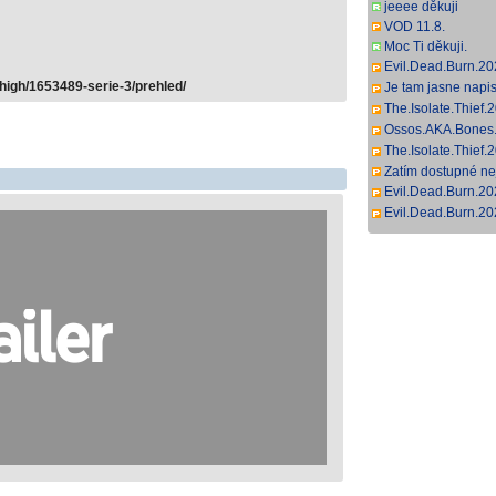
DL.DD+5.1.H.264
jeeee děkuji
VOD 11.8.
Moc Ti děkuji.
Evil.Dead.Burn.2
[YTS.GG - YTS.BZ
-high/1653489-serie-3/prehled/
Je tam jasne napis
popohnalo. A funguj
The.Isolate.Thie
DL.DDP5.1.H.265
Ossos.AKA.Bones.
SbR [13,65 GB]
The.Isolate.Thie
DL.DDP5.1.H.26
Zatím dostupné ne
Evil.Dead.Burn.2
DL.DDP5.1.Atmos
Evil.Dead.Burn.
DL.DDP5.1.H.264