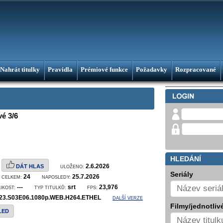
Nahrát titulky
Pravidla
Prémiové funkce
Požadavky
Rozpracované
é 3/6
HLEDÁNÍ
2.6.2026
DÁT HLAS
ULOŽENO:
Seriály
24
25.7.2026
CELKEM:
NAPOSLEDY:
---
srt
23,976
LIKOST:
TYP TITULKŮ:
FPS:
2023.S03E06.1080p.WEB.H264.ETHEL
DALŠÍ VERZE
Filmy/jednotlivé
LED