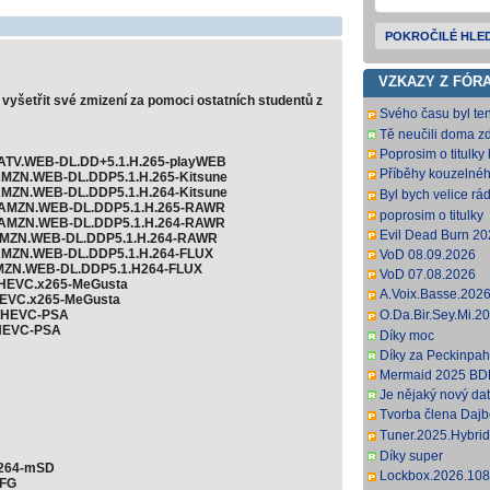
POKROČILÉ HLE
VZKAZY Z FÓR
vyšetřit své zmizení za pomoci ostatních studentů z
Svého času byl ten
populární, no je 
Tě neučili doma zd
titulky, s
Poprosim o titulky 
0p.ATV.WEB-DL.DD+5.1.H.265-playWEB
Příběhy kouzelnéh
p.AMZN.WEB-DL.DDP5.1.H.265-Kitsune
Movies) jen dabing
p.AMZN.WEB-DL.DDP5.1.H.264-Kitsune
Byl bych velice rád
60p.AMZN.WEB-DL.DDP5.1.H.265-RAWR
Děkuji předem
poprosim o titulky
80p.AMZN.WEB-DL.DDP5.1.H.264-RAWR
Evil Dead Burn 
0p.AMZN.WEB-DL.DDP5.1.H.264-RAWR
0p.AMZN.WEB-DL.DDP5.1.H.264-FLUX
VoD 08.09.2026
p.AMZN.WEB-DL.DDP5.1.H264-FLUX
VoD 07.08.2026
0p.HEVC.x265-MeGusta
A.Voix.Basse.20
.HEVC.x265-MeGusta
DL.DDP5.1.H.264
5.HEVC-PSA
O.Da.Bir.Sey.Mi.
anglickej podpory;
.HEVC-PSA
DL.DDP2.0.H.264-
Díky moc
anglických titulkov.
Díky za Peckinpah
Mermaid 2025 BD
Je nějaký nový da
Tvorba člena Dajbog
k Pressure).
Tuner.2025.Hybri
ZoroSenpai [12,7 
Díky super
.x264-mSD
Lockbox.2026.10
AFG