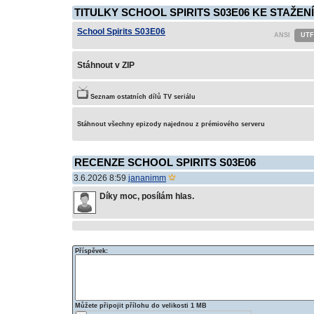
TITULKY SCHOOL SPIRITS S03E06 KE STAŽENÍ
School Spirits S03E06
Stáhnout v ZIP
Seznam ostatních dílů TV seriálu
Stáhnout všechny epizody najednou z prémiového serveru
RECENZE SCHOOL SPIRITS S03E06
3.6.2026 8:59
jananimm
Díky moc, posílám hlas.
Příspěvek:
Můžete připojit přílohu do velikosti 1 MB