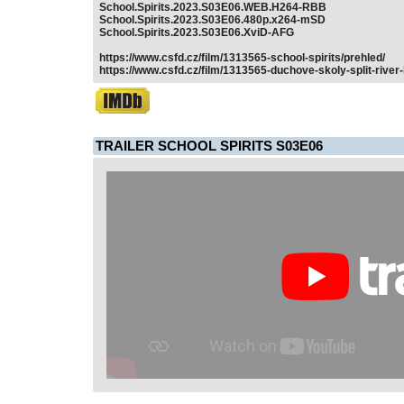
School.Spirits.2023.S03E06.WEB.H264-RBB
School.Spirits.2023.S03E06.480p.x264-mSD
School.Spirits.2023.S03E06.XviD-AFG
https://www.csfd.cz/film/1313565-school-spirits/prehled/
https://www.csfd.cz/film/1313565-duchove-skoly-split-river
TRAILER SCHOOL SPIRITS S03E06