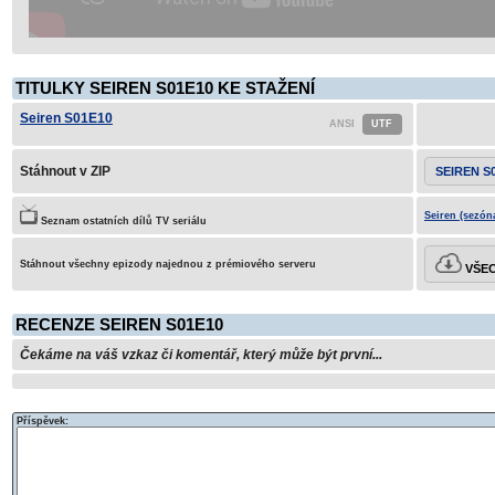
TITULKY SEIREN S01E10 KE STAŽENÍ
Seiren S01E10
Stáhnout v ZIP
SEIREN S
Seiren (sezón
Seznam ostatních dílů TV seriálu
Stáhnout všechny epizody najednou z prémiového serveru
VŠEC
RECENZE SEIREN S01E10
Čekáme na váš vzkaz či komentář, který může být první...
Příspěvek: