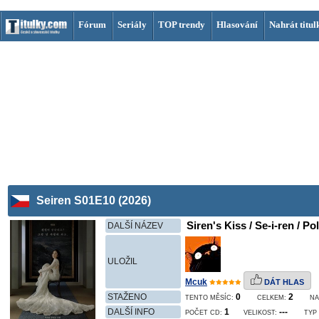
Fórum
Seriály
TOP trendy
Hlasování
Nahrát titul
Seiren S01E10 (2026)
Siren's Kiss / Se-i-ren / Po
DALŠÍ NÁZEV
ULOŽIL
Mcuk
DÁT HLAS
STAŽENO
0
2
TENTO MĚSÍC:
CELKEM:
NA
DALŠÍ INFO
1
---
POČET CD:
VELIKOST:
TYP