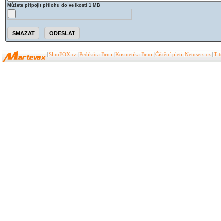
Můžete připojit přílohu do velikosti 1 MB
SlimFOX.cz
Pedikúra Brno
Kosmetika Brno
Čištění pleti
Netusers.cz
Ti