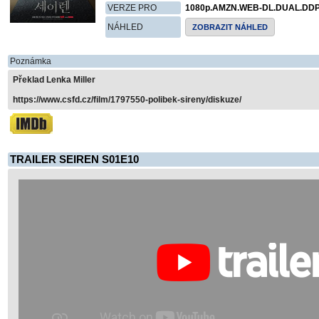
VERZE PRO
1080p.AMZN.WEB-DL.DUAL.DDP
NÁHLED
ZOBRAZIT NÁHLED
Poznámka
Překlad Lenka Miller
https://www.csfd.cz/film/1797550-polibek-sireny/diskuze/
TRAILER SEIREN S01E10