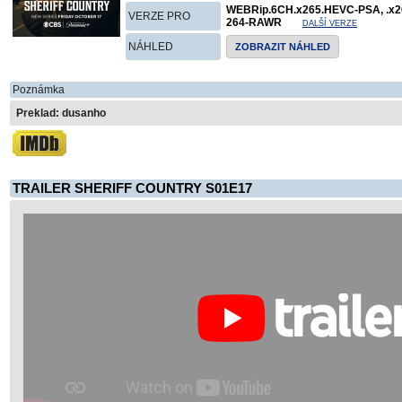
WEBRip.6CH.x265.HEVC-PSA, .x2
VERZE PRO
264-RAWR
DALŠÍ VERZE
NÁHLED
ZOBRAZIT NÁHLED
Poznámka
Preklad: dusanho
TRAILER SHERIFF COUNTRY S01E17