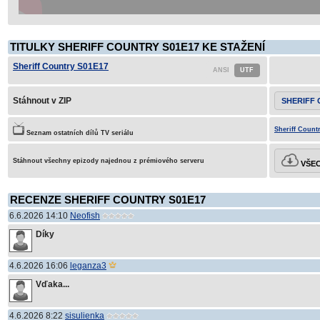
TITULKY SHERIFF COUNTRY S01E17 KE STAŽENÍ
Sheriff Country S01E17
Stáhnout v ZIP
SHERIFF 
Sheriff Count
Seznam ostatních dílů TV seriálu
Stáhnout všechny epizody najednou z prémiového serveru
VŠEC
RECENZE SHERIFF COUNTRY S01E17
6.6.2026 14:10
Neofish
Díky
4.6.2026 16:06
leganza3
Vďaka...
4.6.2026 8:22
sisulienka