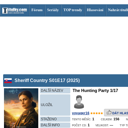
Fórum
Seriály
TOP trendy
Hlasování
Nahrát titul
Sheriff Country S01E17 (2025)
The Hunting Party 1/17
DALŠÍ NÁZEV
ULOŽIL
voyager16
DÁT HLA
STAŽENO
1
156
TENTO MĚSÍC:
CELKEM:
N
DALŠÍ INFO
1
---
POČET CD:
VELIKOST:
TYP T