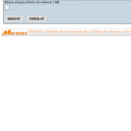
Můžete připojit přílohu do velikosti 1 MB
SlimFOX.cz
Pedikúra Brno
Kosmetika Brno
Čištění pleti
Netusers.cz
Ti