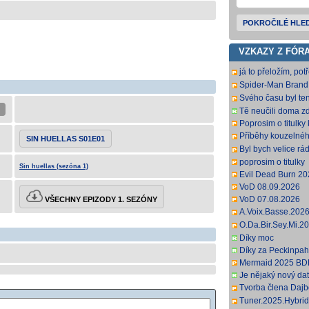
POKROČILÉ HLE
VZKAZY Z FÓR
já to přeložím, potř
sem rovnou hodim
Spider-Man Bran
DD2 0 H 264-LM
Svého času byl ten
populární, no je 
Tě neučili doma zd
titulky, s
Poprosim o titulky 
Příběhy kouzelnéh
SIN HUELLAS S01E01
Movies) jen dabing
Byl bych velice rád
Děkuji předem
poprosim o titulky
Sin huellas (sezóna 1)
Evil Dead Burn 
VoD 08.09.2026
VoD 07.08.2026
VŠECHNY EPIZODY 1. SEZÓNY
A.Voix.Basse.20
DL.DDP5.1.H.264
O.Da.Bir.Sey.Mi.
anglickej podpory;
DL.DDP2.0.H.264-
Díky moc
anglických titulkov.
Díky za Peckinpah
Mermaid 2025 BD
Je nějaký nový da
Tvorba člena Dajbog
k Pressure).
Tuner.2025.Hybri