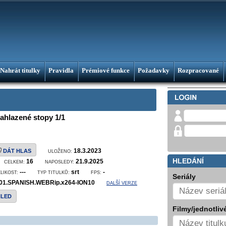
Nahrát titulky
Pravidla
Prémiové funkce
Požadavky
Rozpracované
Zahlazené stopy 1/1
18.3.2023
DÁT HLAS
ULOŽENO:
HLEDÁNÍ
16
21.9.2025
CELKEM:
NAPOSLEDY:
---
srt
-
ELIKOST:
TYP TITULKŮ:
FPS:
Seriály
E01.SPANISH.WEBRip.x264-ION10
DALŠÍ VERZE
HLED
Filmy/jednotlivé