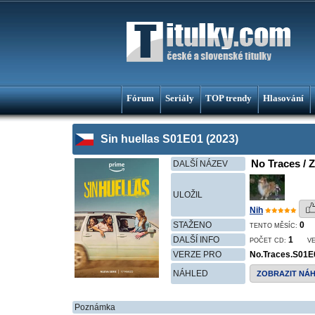
Fórum
Seriály
TOP trendy
Hlasování
Sin huellas S01E01 (2023)
No Traces / 
DALŠÍ NÁZEV
ULOŽIL
Nih
STAŽENO
0
TENTO MĚSÍC:
DALŠÍ INFO
1
POČET CD:
V
VERZE PRO
No.Traces.S01
NÁHLED
ZOBRAZIT NÁ
Poznámka