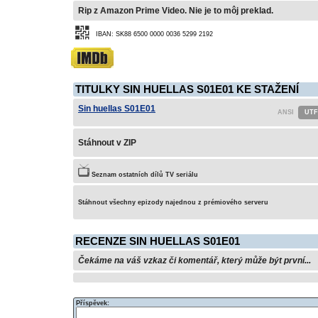
Rip z Amazon Prime Video. Nie je to môj preklad.
IBAN: SK88 6500 0000 0036 5299 2192
TITULKY SIN HUELLAS S01E01 KE STAŽENÍ
Sin huellas S01E01
Stáhnout v ZIP
Seznam ostatních dílů TV seriálu
Stáhnout všechny epizody najednou z prémiového serveru
RECENZE SIN HUELLAS S01E01
Čekáme na váš vzkaz či komentář, který může být první...
Příspěvek: