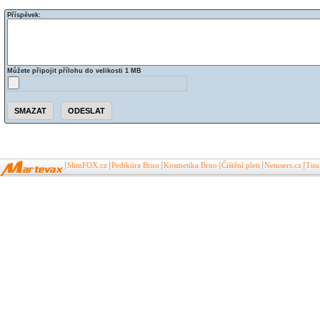
Příspěvek:
Můžete připojit přílohu do velikosti 1 MB
SlimFOX.cz
Pedikúra Brno
Kosmetika Brno
Čištění pleti
Netusers.cz
Tit