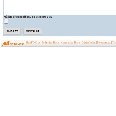
Můžete připojit přílohu do velikosti 1 MB
SlimFOX.cz
Pedikúra Brno
Kosmetika Brno
Čištění pleti
Netusers.cz
Ti