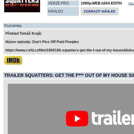
VERZE PRO
1080p.WEB.h264-EDITH
DAL
NÁHLED
ZOBRAZIT NÁHLED
Poznámka
Překlad Tomáš Krajíc
Název epizody: Don't Piss Off Patti Peeples
https://www.csfd.cz/film/1869180-squatters-get-the-f-out-of-my-house/disku
TRAILER SQUATTERS: GET THE F*** OUT OF MY HOUSE S0