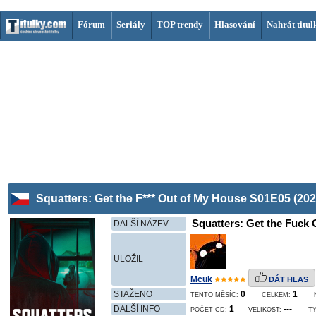
Fórum
Seriály
TOP trendy
Hlasování
Nahrát titul
Squatters: Get the F*** Out of My House S01E05 (202
Squatters: Get the Fuck 
DALŠÍ NÁZEV
ULOŽIL
Mcuk
DÁT HLAS
STAŽENO
0
1
TENTO MĚSÍC:
CELKEM:
DALŠÍ INFO
1
---
POČET CD:
VELIKOST:
TY