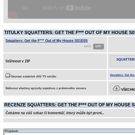
TITULKY SQUATTERS: GET THE F*** OUT OF MY HOUSE S0
Squatters: Get the F*** Out of My House S01E05
SQUATTERS
Stáhnout v ZIP
Squatters: Get the
Seznam ostatních dílů TV seriálu
Stáhnout všechny epizody najednou z prémiového serveru
VŠECHNY
RECENZE SQUATTERS: GET THE F*** OUT OF MY HOUSE S
Čekáme na váš vzkaz či komentář, který může být první...
Příspěvek: