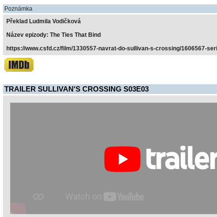
Poznámka
Překlad Ludmila Vodičková
Název epizody: The Ties That Bind
https://www.csfd.cz/film/1330557-navrat-do-sullivan-s-crossing/1606567-seri
TRAILER SULLIVAN'S CROSSING S03E03