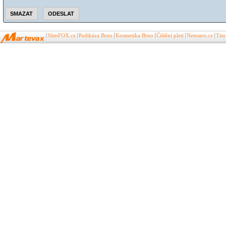
SlimFOX.cz
Pedikúra Brno
Kosmetika Brno
Čištění pleti
Netusers.cz
Tit