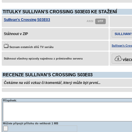
TITULKY SULLIVAN'S CROSSING S03E03 KE STAŽENÍ
Sullivan's Crossing S03E03
Stáhnout v ZIP
SULLIVAN'
Sullivan's Cros
Seznam ostatních dílů TV seriálu
Stáhnout všechny epizody najednou z prémiového serveru
VŠECH
RECENZE SULLIVAN'S CROSSING S03E03
Čekáme na váš vzkaz či komentář, který může být první...
Příspěvek:
Můžete připojit přílohu do velikosti 1 MB