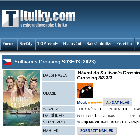
Fórum
Seriály
TOP trendy
Hlasování
Nahrát titulky
Pravidla
P
Sullivan's Crossing S03E03 (2023)
Návrat do Sullivan's Crossin
DALŠÍ NÁZEV
Crossing 3/3 3/3
ULOŽIL
Mcuk
DÁT HLAS
STAŽENO
1
10
TENTO MĚSÍC:
CELKEM:
NAP
DALŠÍ INFO
1
---
POČET CD:
VELIKOST:
TYP TI
VERZE PRO
1080p.NF.WEB-DL.DD+5.1.H.264-p
NÁHLED
ZOBRAZIT NÁHLED