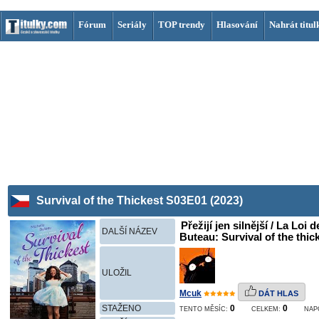
Fórum
Seriály
TOP trendy
Hlasování
Nahrát titul
Survival of the Thickest S03E01 (2023)
Přežijí jen silnější / La Loi d
DALŠÍ NÁZEV
Buteau: Survival of the thick
ULOŽIL
Mcuk
DÁT HLAS
STAŽENO
0
0
TENTO MĚSÍC:
CELKEM:
NAP