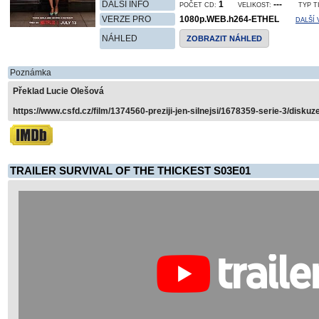
DALŠÍ INFO
1
---
POČET CD:
VELIKOST:
TYP T
VERZE PRO
1080p.WEB.h264-ETHEL
DALŠÍ
NÁHLED
ZOBRAZIT NÁHLED
Poznámka
Překlad Lucie Olešová
https://www.csfd.cz/film/1374560-preziji-jen-silnejsi/1678359-serie-3/diskuze
TRAILER SURVIVAL OF THE THICKEST S03E01