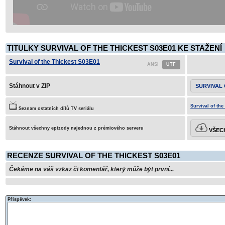
TITULKY SURVIVAL OF THE THICKEST S03E01 KE STAŽENÍ
Survival of the Thickest S03E01
Stáhnout v ZIP
SURVIVAL 
Survival of the
Seznam ostatních dílů TV seriálu
Stáhnout všechny epizody najednou z prémiového serveru
VŠECH
RECENZE SURVIVAL OF THE THICKEST S03E01
Čekáme na váš vzkaz či komentář, který může být první...
Příspěvek: