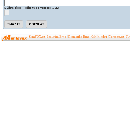
Můžete připojit přílohu do velikosti 1 MB
SlimFOX.cz
Pedikúra Brno
Kosmetika Brno
Čištění pleti
Netusers.cz
Ti