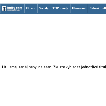
Fórum
Seriály
TOP trendy
Hlasování
Nahrát titul
Litujeme, seriál nebyl nalezen. Zkuste vyhledat jednotlivé titul