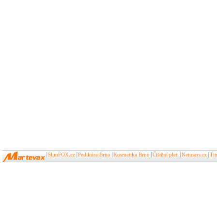
SlimFOX.cz
Pedikúra Brno
Kosmetika Brno
Čištění pleti
Netusers.cz
Ti