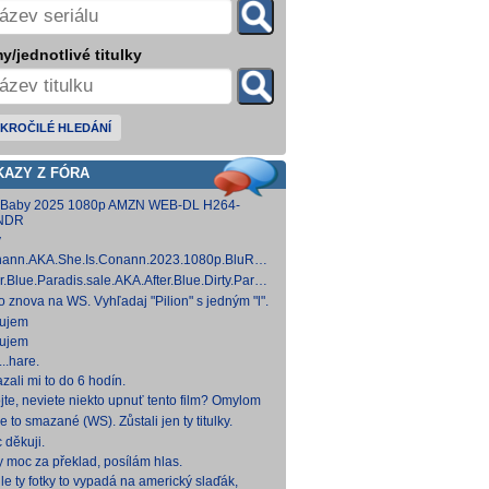
y/jednotlivé titulky
KROČILÉ HLEDÁNÍ
KAZY Z FÓRA
 Baby 2025 1080p AMZN WEB-DL H264-
NDR
y
ann.AKA.She.Is.Conann.2023.1080p.BluRay.DDP5.1.x264-
 [14,53 GB]
er.Blue.Paradis.sale.AKA.After.Blue.Dirty.Paradise.2021.1080p.BluRay.DDP5.1.x26
 [15,19 GB]
to znova na WS. Vyhľadaj "Pilion" s jedným "l".
ujem
ujem
..hare.
zali mi to do 6 hodín.
jte, neviete niekto upnuť tento film? Omylom
 ho vymazal a neviem ho nikde nájsť. Robil
e to smazané (WS). Zůstali jen ty titulky.
 na
 děkuji.
y moc za překlad, posílám hlas.
le ty fotky to vypadá na americký slaďák,