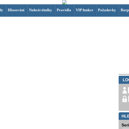
dy
Hlasování
Nahrát titulky
Pravidla
VIP funkce
Požadavky
Rozp
HL
Ser