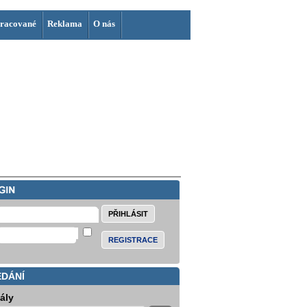
racované
Reklama
O nás
REGISTRACE
EDÁNÍ
iály