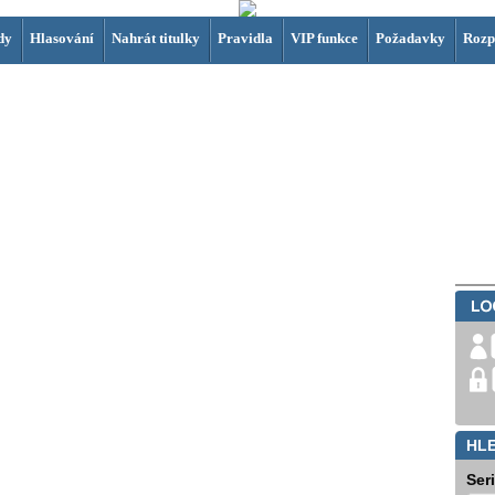
dy
Hlasování
Nahrát titulky
Pravidla
VIP funkce
Požadavky
Rozp
HL
Ser