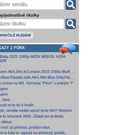
y/jednotlivé titulky
KROČILÉ HLEDÁNÍ
KAZY Z FÓRA
 Baby 2025 1080p AMZN WEB-DL H264-
NDR
y
ann.AKA.She.Is.Conann.2023.1080p.BluRay.DDP5.1.x264-
 [14,53 GB]
er.Blue.Paradis.sale.AKA.After.Blue.Dirty.Paradise.2021.1080p.BluRay.DDP5.1.x26
 [15,19 GB]
to znova na WS. Vyhľadaj "Pilion" s jedným "l".
ujem
ujem
..hare.
zali mi to do 6 hodín.
jte, neviete niekto upnuť tento film? Omylom
 ho vymazal a neviem ho nikde nájsť. Robil
e to smazané (WS). Zůstali jen ty titulky.
 na
 děkuji.
y moc za překlad, posílám hlas.
le ty fotky to vypadá na americký slaďák,