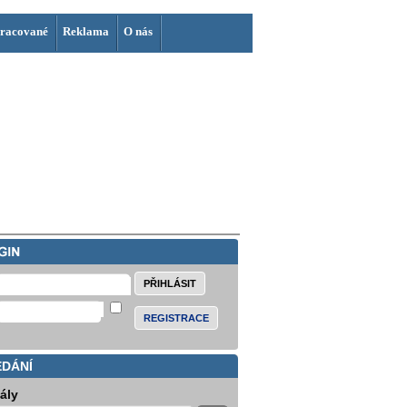
racované
Reklama
O nás
REGISTRACE
EDÁNÍ
iály