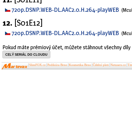
720p.DSNP.WEB-DL.AAC2.0.H.264-playWEB
(Mcu
12.
[S01E12]
720p.DSNP.WEB-DL.AAC2.0.H.264-playWEB
(Mcu
Pokud máte prémiový účet, můžete stáhnout všechny díly 
CELÝ SERIÁL DO CLOUDU
SlimFOX.cz
Pedikúra Brno
Kosmetika Brno
Čištění pleti
Netusers.cz
Ti