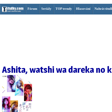
Fórum
Seriály
TOP trendy
Hlasování
Nahrát titul
Ashita, watshi wa dareka no 