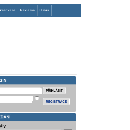
racované
Reklama
O nás
REGISTRACE
EDÁNÍ
iály