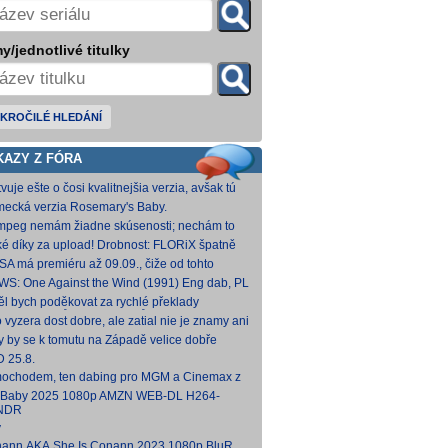
y/jednotlivé titulky
KROČILÉ HLEDÁNÍ
KAZY Z FÓRA
vuje ešte o čosi kvalitnejšia verzia, avšak tú
mi nepodarilo zohnať.
ecká verzia Rosemary's Baby.
come.Home.Baby.2025.G
come.Home.Baby.2025.GERMAN.1080p.WEB.x265-
fmpeg nemám žiadne skúsenosti; nechám to
C [1,74 GB] V príloh
teba. Môžeš opraviť a nahodiť na WS, ak
ké díky za upload! Drobnost: FLORiX špatně
eš.
apoval audio kanály (nejspíš vzniklo
SA má premiéru až 09.09., čiže od tohto
vodem z DTS
umu bude VoD za taký mesiac, možno dva.
WS: One Against the Wind (1991) Eng dab, PL
díme...
mkv Polské titulky, ale kvalita obrazu je slabší.
ěl bych poděkovat za rychlé překlady
ímavých titulů, patří Vám můj dík. O to více mne
o vyzera dost dobre, ale zatial nie je znamy ani
 ,že
um vydania na VOD.
y by se k tomutu na Západě velice dobře
něnému televiznímu snímku dohledat nějaké
 25.8.
lky?
ochodem, ten dabing pro MGM a Cinemax z
007 je fakt bizarní. Zdá se, že když si
 Baby 2025 1080p AMZN WEB-DL H264-
kladatel P
NDR
y
ann.AKA.She.Is.Conann.2023.1080p.BluRay.DDP5.1.x264-