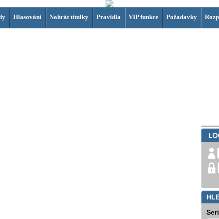
dy
Hlasování
Nahrát titulky
Pravidla
VIP funkce
Požadavky
Rozp
HL
Ser