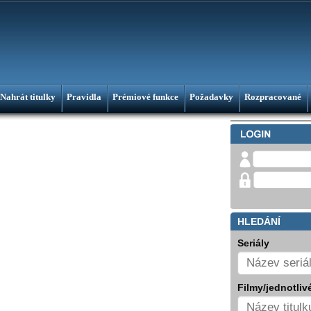
Nahrát titulky
Pravidla
Prémiové funkce
Požadavky
Rozpracované
HLEDÁNÍ
Seriály
Filmy/jednotlivé