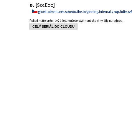
0.
[S01E00]
ghost.adventures.s01e00.the.beginning.internal.720p.hdtv.x
Pokud máte prémiový účet, můžete stáhnout všechny díly najednou.
CELÝ SERIÁL DO CLOUDU