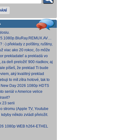
DÁNÍ
A
losiu.
.1975.1080p.BluRay.REMUX.AVC.FLAC1.0-
 GB] Dnes na WS.
:-) překlady z polštiny, ruštiny,
štiny, angličtiny (12-24 hod
už viac ako 20 rokoc, čo môže
ek (pokojne aj nad 40, či 50).
or prekladateľ a prekladá vo
, HBO a iné, nemal by to byť
, za deň preložiť 900 riadkov, aj
náročných, plus úprava
le píšeš, že preklad Ti bude
to poctivý konvenčný preklad,
viem, aký kvalitný preklad
 to bude tvoj prvý (aspoň na
ebuji to mít zítra hotové, tak to
.
d New Day 2026 1080p HDTS
NTRY
to seriál v Americe velice
docela škoda, že nemá české
ravit?
k 23 serii
o stromu (Apple TV, Youtube
 CZ/SK, bez titulků
 kdyby někdo zvládl přeložit.
2026 1080p WEB h264-ETHEL