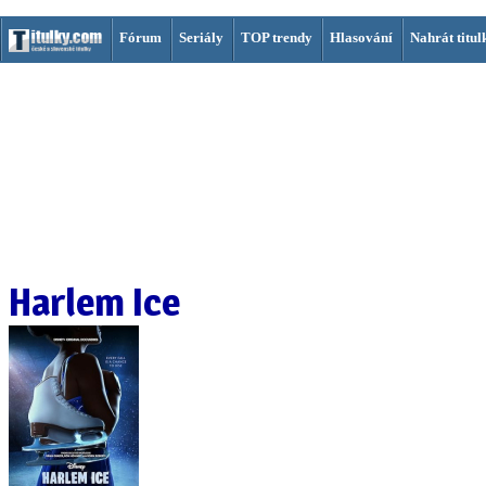
Fórum
Seriály
TOP trendy
Hlasování
Nahrát titul
Harlem Ice