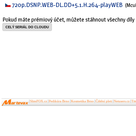
720p.DSNP.WEB-DL.DD+5.1.H.264-playWEB
(Mcu
Pokud máte prémiový účet, můžete stáhnout všechny díly 
CELÝ SERIÁL DO CLOUDU
SlimFOX.cz
Pedikúra Brno
Kosmetika Brno
Čištění pleti
Netusers.cz
Ti