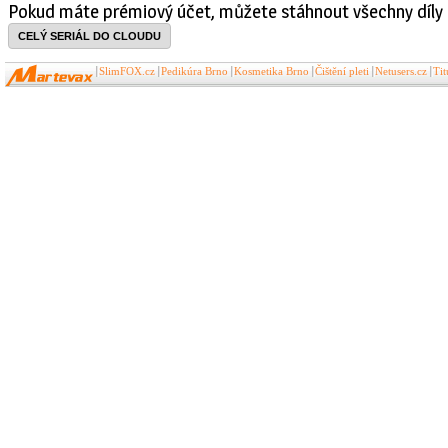
Pokud máte prémiový účet, můžete stáhnout všechny díly 
CELÝ SERIÁL DO CLOUDU
SlimFOX.cz
Pedikúra Brno
Kosmetika Brno
Čištění pleti
Netusers.cz
Ti