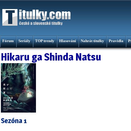
Fórum
Seriály
TOP trendy
Hlasování
Nahrát titulky
Pravidla
P
Hikaru ga Shinda Natsu
Sezóna 1