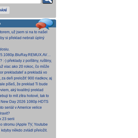
DÁNÍ
A
torem, už jsem si na to našel
si pro domací využití už delší
aby si překlad nebrali úplný
u prznit translátorem :-(
losiu.
.1975.1080p.BluRay.REMUX.AVC.FLAC1.0-
 GB] Dnes na WS.
:-) překlady z polštiny, ruštiny,
štiny, angličtiny (12-24 hod
už viac ako 20 rokoc, čo môže
ek (pokojne aj nad 40, či 50).
or prekladateľ a prekladá vo
, HBO a iné, nemal by to byť
, za deň preložiť 900 riadkov, aj
náročných, plus úprava
le píšeš, že preklad Ti bude
to poctivý konvenčný preklad,
viem, aký kvalitný preklad
 to bude tvoj prvý (aspoň na
ebuji to mít zítra hotové, tak to
.
d New Day 2026 1080p HDTS
NTRY
to seriál v Americe velice
docela škoda, že nemá české
ravit?
k 23 serii
o stromu (Apple TV, Youtube
 CZ/SK, bez titulků
 kdyby někdo zvládl přeložit.