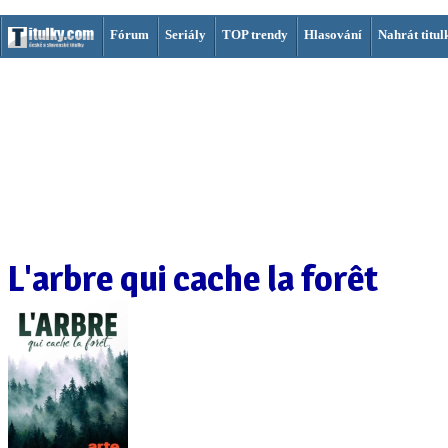
Fórum
Seriály
TOP trendy
Hlasování
Nahrát titul
L'arbre qui cache la forêt