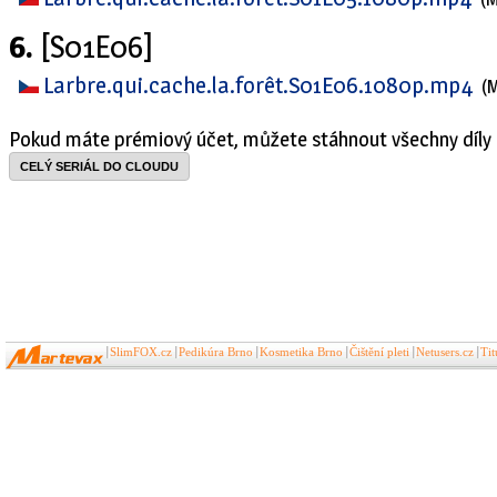
6.
[S01E06]
Larbre.qui.cache.la.forêt.S01E06.1080p.mp4
(
Pokud máte prémiový účet, můžete stáhnout všechny díly 
CELÝ SERIÁL DO CLOUDU
SlimFOX.cz
Pedikúra Brno
Kosmetika Brno
Čištění pleti
Netusers.cz
Ti