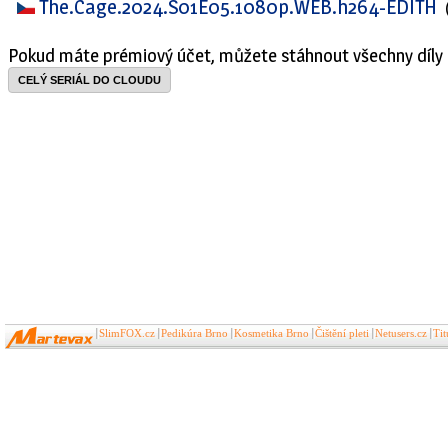
The.Cage.2024.S01E05.1080p.WEB.h264-EDITH
Pokud máte prémiový účet, můžete stáhnout všechny díly 
CELÝ SERIÁL DO CLOUDU
SlimFOX.cz
Pedikúra Brno
Kosmetika Brno
Čištění pleti
Netusers.cz
Ti