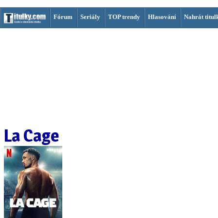
Fórum
Seriály
TOP trendy
Hlasování
Nahrát titul
La Cage