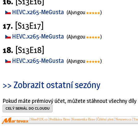
16.
[S13E16]
HEVC.x265-MeGusta
(Ajvngou
)
17.
[S13E17]
HEVC.x265-MeGusta
(Ajvngou
)
18.
[S13E18]
HEVC.x265-MeGusta
(Ajvngou
)
>> Zobrazit ostatní sezóny
Pokud máte prémiový účet, můžete stáhnout všechny díly 
CELÝ SERIÁL DO CLOUDU
SlimFOX.cz
Pedikúra Brno
Kosmetika Brno
Čištění pleti
Netusers.cz
Ti