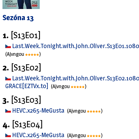
Sezóna 13
1.
[S13E01]
Last.Week.Tonight.with.John.Oliver.S13E01.10
(Ajvngou
)
2.
[S13E02]
Last.Week.Tonight.with.John.Oliver.S13E02.10
GRACE[EZTVx.to]
(Ajvngou
)
3.
[S13E03]
HEVC.x265-MeGusta
(Ajvngou
)
4.
[S13E04]
HEVC.x265-MeGusta
(Ajvngou
)