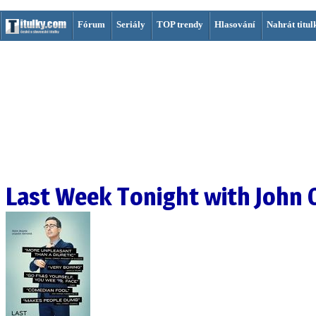
Fórum
Seriály
TOP trendy
Hlasování
Nahrát titul
Last Week Tonight with John O