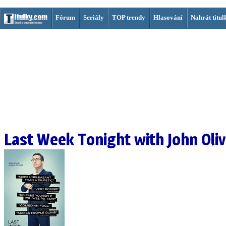
Fórum
Seriály
TOP trendy
Hlasování
Nahrát titul
Last Week Tonight with John Oli