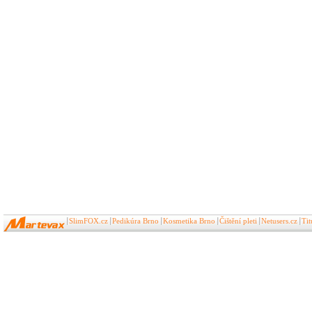
SlimFOX.cz
Pedikúra Brno
Kosmetika Brno
Čištění pleti
Netusers.cz
Ti