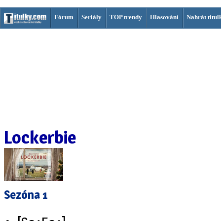
Fórum
Seriály
TOP trendy
Hlasování
Nahrát titul
Lockerbie
Sezóna 1