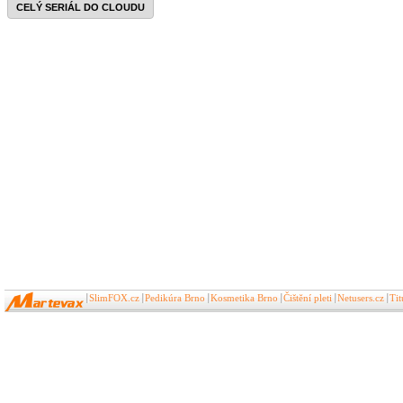
CELÝ SERIÁL DO CLOUDU
SlimFOX.cz
Pedikúra Brno
Kosmetika Brno
Čištění pleti
Netusers.cz
Ti