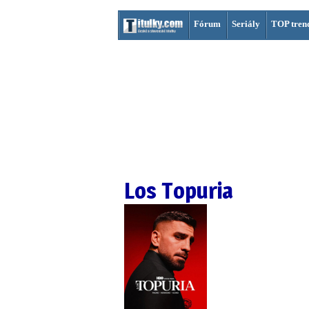
Fórum
Seriály
TOP tren
Los Topuria