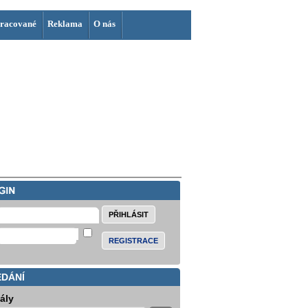
racované
Reklama
O nás
REGISTRACE
EDÁNÍ
iály