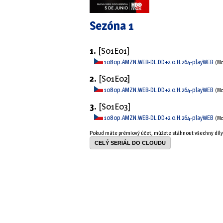
Sezóna 1
1.
[S01E01]
1080p.AMZN.WEB-DL.DD+2.0.H.264-playWEB
(M
2.
[S01E02]
1080p.AMZN.WEB-DL.DD+2.0.H.264-playWEB
(M
3.
[S01E03]
1080p.AMZN.WEB-DL.DD+2.0.H.264-playWEB
(M
Pokud máte prémiový účet, můžete stáhnout všechny díl
CELÝ SERIÁL DO CLOUDU