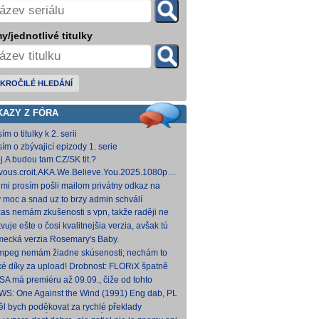
y/jednotlivé titulky
KROČILÉ HLEDÁNÍ
KAZY Z FÓRA
ím o titulky k 2. serii
sím o zbývajicí epizody 1. serie
j.A budou tam CZ/SK tit.?
vous.croit.AKA.We.Believe.You.2025.1080p.AMZN.WEB-
DDP5.1.H.264-Kitsune [5,24 GB]
 mi prosím pošli mailom privátny odkaz na
hovna.cz, kde to nahráš.
y moc a snad uz to brzy admin schválí
zas nemám zkušenosti s vpn, takže raději ne
 Každopádně v té verzi od FLORiX je slyšet FC-
vuje ešte o čosi kvalitnejšia verzia, avšak tú
p
mi nepodarilo zohnať.
ecká verzia Rosemary's Baby.
come.Home.Baby.2025.G
come.Home.Baby.2025.GERMAN.1080p.WEB.x265-
fmpeg nemám žiadne skúsenosti; nechám to
C [1,74 GB] V príloh
teba. Môžeš opraviť a nahodiť na WS, ak
ké díky za upload! Drobnost: FLORiX špatně
eš.
apoval audio kanály (nejspíš vzniklo
SA má premiéru až 09.09., čiže od tohto
vodem z DTS
umu bude VoD za taký mesiac, možno dva.
WS: One Against the Wind (1991) Eng dab, PL
díme...
mkv Polské titulky, ale kvalita obrazu je slabší.
ěl bych poděkovat za rychlé překlady
ímavých titulů, patří Vám můj dík. O to více mne