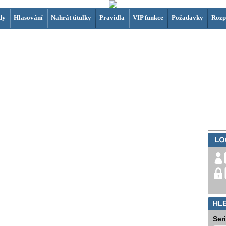
dy
Hlasování
Nahrát titulky
Pravidla
VIP funkce
Požadavky
Rozp
HL
Ser