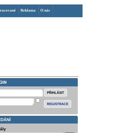
racované
Reklama
O nás
REGISTRACE
EDÁNÍ
iály