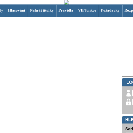
dy
Hlasování
Nahrát titulky
Pravidla
VIP funkce
Požadavky
Rozp
HL
Ser