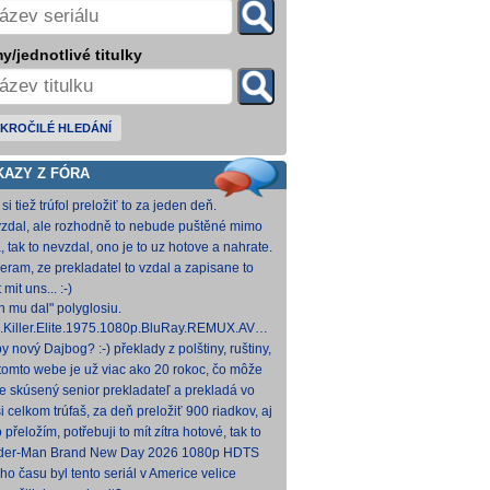
y/jednotlivé titulky
KROČILÉ HLEDÁNÍ
KAZY Z FÓRA
si tiež trúfol preložiť to za jeden deň.
zdal, ale rozhodně to nebude puštěné mimo
mium. Samozřejmě překladač.
, tak to nevzdal, ono je to uz hotove a nahrate.
eram, ze prekladatel to vzdal a zapisane to
titulkomat.
 mit uns... :-)
h mu dal" polyglosiu.
.Killer.Elite.1975.1080p.BluRay.REMUX.AVC.FLAC1.0-
MeSToR [21,73 GB] Dnes na WS.
y nový Dajbog? :-) překlady z polštiny, ruštiny,
štiny, francouzštiny, angličtiny (12-24 hod
tomto webe je už viac ako 20 rokoc, čo môže
načovať vyšší vek (pokojne aj nad 40, či 50).
je skúsený senior prekladateľ a prekladá vo
kom pre Netflix, HBO a iné, nemal by to byť
i celkom trúfaš, za deň preložiť 900 riadkov, aj
ký
 krátkych a nenáročných, plus úprava
o přeložím, potřebuji to mít zítra hotové, tak to
ovan
 rovnou hodim.
der-Man Brand New Day 2026 1080p HDTS
 0 H 264-LMNTRY
ho času byl tento seriál v Americe velice
ulární, no je docela škoda, že nemá české