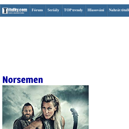
Fórum
Seriály
TOP trendy
Hlasování
Nahrát titul
Norsemen