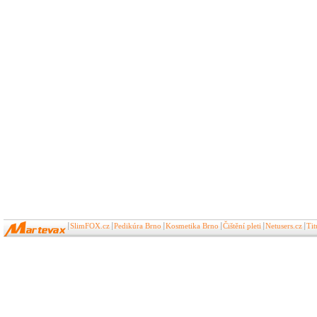
SlimFOX.cz
Pedikúra Brno
Kosmetika Brno
Čištění pleti
Netusers.cz
Ti