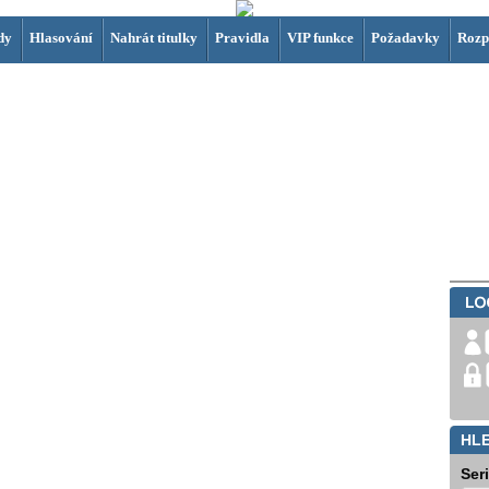
dy
Hlasování
Nahrát titulky
Pravidla
VIP funkce
Požadavky
Rozp
HL
Ser