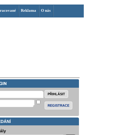
racované
Reklama
O nás
REGISTRACE
EDÁNÍ
iály