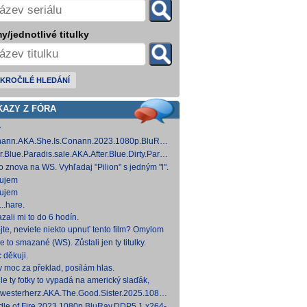
y/jednotlivé titulky
KROČILÉ HLEDÁNÍ
KAZY Z FÓRA
y
ann.AKA.She.Is.Conann.2023.1080p.BluRay.DDP5.1.x264-
 [14,53 GB]
er.Blue.Paradis.sale.AKA.After.Blue.Dirty.Paradise.2021.1080p.BluRay.DDP5.1.x26
 [15,19 GB]
to znova na WS. Vyhľadaj "Pilion" s jedným "l".
ujem
ujem
..hare.
zali mi to do 6 hodín.
jte, neviete niekto upnuť tento film? Omylom
 ho vymazal a neviem ho nikde nájsť. Robil
e to smazané (WS). Zůstali jen ty titulky.
 na
 děkuji.
y moc za překlad, posílám hlas.
le ty fotky to vypadá na americký slaďák,
em opak je pravdou..... Kdysi jsem četl i
westerherz.AKA.The.Good.Sister.2025.1080p.AMZN.WEB-
žku, da
DDP5.1.H.264-cinepth [5,88 GB] Nemecké
dle.of.Fire.2023.1080p.BluRay.DDP5.1.x264-