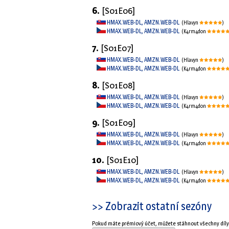
6.
[S01E06]
HMAX.WEB-DL, AMZN.WEB-DL
(Hlavyn
)
HMAX.WEB-DL, AMZN.WEB-DL
(K4rm4d0n
7.
[S01E07]
HMAX.WEB-DL, AMZN.WEB-DL
(Hlavyn
)
HMAX.WEB-DL, AMZN.WEB-DL
(K4rm4d0n
8.
[S01E08]
HMAX.WEB-DL, AMZN.WEB-DL
(Hlavyn
)
HMAX.WEB-DL, AMZN.WEB-DL
(K4rm4d0n
9.
[S01E09]
HMAX.WEB-DL, AMZN.WEB-DL
(Hlavyn
)
HMAX.WEB-DL, AMZN.WEB-DL
(K4rm4d0n
10.
[S01E10]
HMAX.WEB-DL, AMZN.WEB-DL
(Hlavyn
)
HMAX.WEB-DL, AMZN.WEB-DL
(K4rm4d0n
>> Zobrazit ostatní sezóny
Pokud máte prémiový účet, můžete stáhnout všechny díl