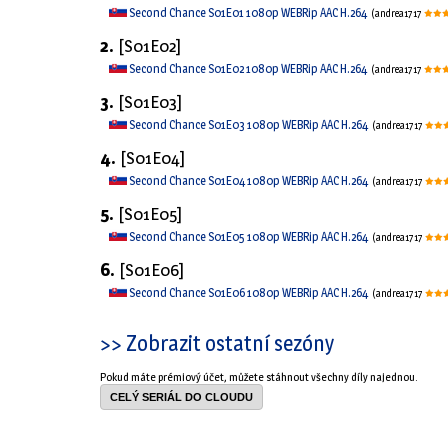
Second Chance S01E01 1080p WEBRip AAC H.264
(andrea1717
2.
[S01E02]
Second Chance S01E02 1080p WEBRip AAC H.264
(andrea1717
3.
[S01E03]
Second Chance S01E03 1080p WEBRip AAC H.264
(andrea1717
4.
[S01E04]
Second Chance S01E04 1080p WEBRip AAC H.264
(andrea1717
5.
[S01E05]
Second Chance S01E05 1080p WEBRip AAC H.264
(andrea1717
6.
[S01E06]
Second Chance S01E06 1080p WEBRip AAC H.264
(andrea1717
>> Zobrazit ostatní sezóny
Pokud máte prémiový účet, můžete stáhnout všechny díly najednou.
CELÝ SERIÁL DO CLOUDU