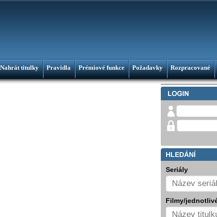
Nahrát titulky
Pravidla
Prémiové funkce
Požadavky
Rozpracované
HLEDÁNÍ
Seriály
Filmy/jednotlivé