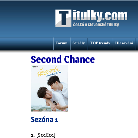
Fórum
Seriály
TOP trendy
Hlasování
Second Chance
Sezóna 1
1.
[S01E01]