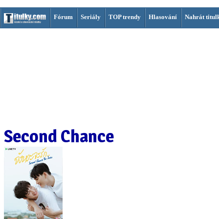
Fórum
Seriály
TOP trendy
Hlasování
Nahrát titul
Second Chance