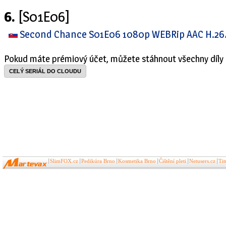
6.
[S01E06]
Second Chance S01E06 1080p WEBRip AAC H.2
Pokud máte prémiový účet, můžete stáhnout všechny díly 
CELÝ SERIÁL DO CLOUDU
SlimFOX.cz
Pedikúra Brno
Kosmetika Brno
Čištění pleti
Netusers.cz
Ti