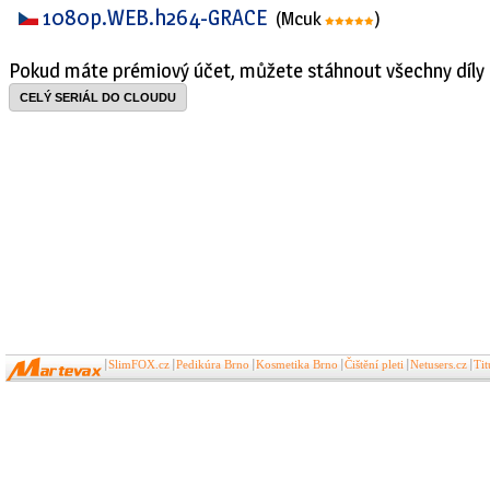
1080p.WEB.h264-GRACE
(Mcuk
)
Pokud máte prémiový účet, můžete stáhnout všechny díly 
CELÝ SERIÁL DO CLOUDU
SlimFOX.cz
Pedikúra Brno
Kosmetika Brno
Čištění pleti
Netusers.cz
Ti