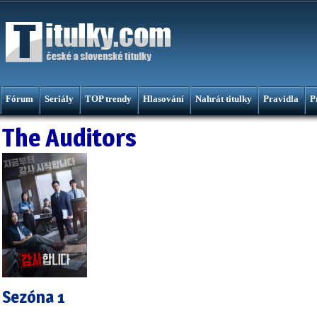
Fórum
Seriály
TOP trendy
Hlasování
Nahrát titulky
Pravidla
P
The Auditors
Sezóna 1