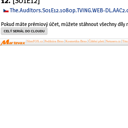
12.
[S01E12]
The.Auditors.S01E12.1080p.TVING.WEB-DL.AAC2.
Pokud máte prémiový účet, můžete stáhnout všechny díly 
CELÝ SERIÁL DO CLOUDU
SlimFOX.cz
Pedikúra Brno
Kosmetika Brno
Čištění pleti
Netusers.cz
Tit