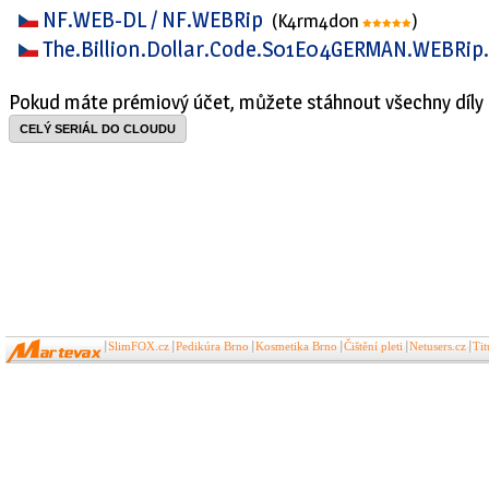
NF.WEB-DL / NF.WEBRip
(K4rm4d0n
)
The.Billion.Dollar.Code.S01E04GERMAN.WEBRip
Pokud máte prémiový účet, můžete stáhnout všechny díly 
CELÝ SERIÁL DO CLOUDU
SlimFOX.cz
Pedikúra Brno
Kosmetika Brno
Čištění pleti
Netusers.cz
Ti