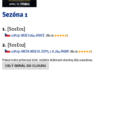
Sezóna 1
1.
[S01E01]
1080p.WEB.h264-GRACE
(Mcuk
)
2.
[S01E02]
1080p.AMZN.WEB-DL.DDP5.1.H.264-RAWR
(Mcuk
)
Pokud máte prémiový účet, můžete stáhnout všechny díly najednou.
CELÝ SERIÁL DO CLOUDU