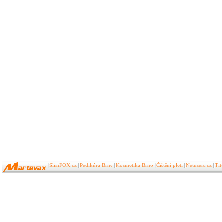
SlimFOX.cz
Pedikúra Brno
Kosmetika Brno
Čištění pleti
Netusers.cz
Ti