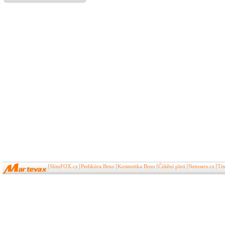
SlimFOX.cz
Pedikúra Brno
Kosmetika Brno
Čištění pleti
Netusers.cz
Ti