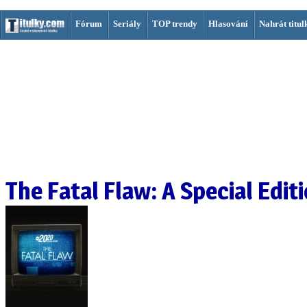
Fórum
Seriály
TOP trendy
Hlasování
Nahrát titul
The Fatal Flaw: A Special Edit